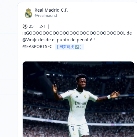
Real Madrid C.F.
@realmadrid
⚽ 25' | 2-1 | 
¡¡¡GOOOOOOOOOOOOOOOOOOOOOOOOOOOOL de 
@ViniJr desde el punto de penalti!!!

@EASPORTSFC 
[ 网页链接 ↗ ]