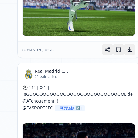
02/14/2026, 20:28
Real Madrid C.F.
@realmadrid
⚽ 11' | 0-1 | 
¡¡¡GOOOOOOOOOOOOOOOOOOOOOOOOOOOOL de 
@ATchouameni!!!

@EASPORTSFC 
[ 网页链接 ↗ ]