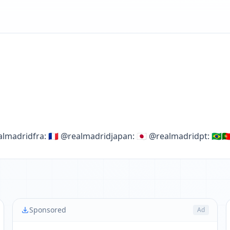
riden: 🇬🇧🇺🇸 @realmadridarab: العربية @realmadridfra: 🇫🇷 @realmadridjapan: 🇯🇵 @realmadridpt: 🇧🇷🇵
Sponsored
Ad