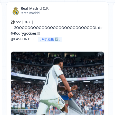
Real Madrid C.F.
@realmadrid
⚽ 55' | 0-2 | 
¡¡¡GOOOOOOOOOOOOOOOOOOOOOOOOOOOOL de 
@RodrygoGoes!!!

@EASPORTSFC 
[ 网页链接 ↗ ]