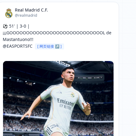
Real Madrid C.F.
@realmadrid
⚽ 51' | 3-0 | 
¡¡¡GOOOOOOOOOOOOOOOOOOOOOOOOOOOOL de 
Mastantuono!!!

@EASPORTSFC 
[ 网页链接 ↗ ]