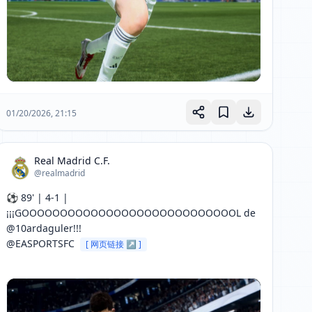
01/20/2026, 21:15
Real Madrid C.F.
@realmadrid
⚽ 89' | 4-1 | 
¡¡¡GOOOOOOOOOOOOOOOOOOOOOOOOOOOOL de 
@10ardaguler!!!

@EASPORTSFC 
[ 网页链接 ↗ ]