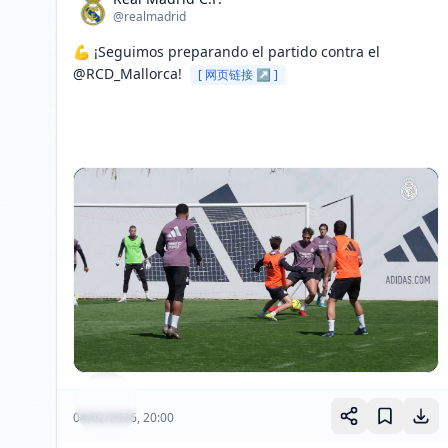
@realmadrid
💪 ¡Seguimos preparando el partido contra el 
@RCD_Mallorca! 
[ 网页链接 ↗ ]
04/02/2026, 20:00