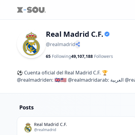
Real Madrid C.F.
@
realmadrid
65
Following
49,107,188
Followers
⚽️ Cuenta oficial del Real Madrid C.F. 🏆

@realmad
Posts
Real Madrid C.F.
@realmadrid