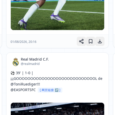
01/08/2026, 20:16
Real Madrid C.F.
@realmadrid
⚽ 39' | 1-0 | 
¡¡¡GOOOOOOOOOOOOOOOOOOOOOOOOOOOOL de 
@ToniRuediger!!!

@EASPORTSFC 
[ 网页链接 ↗ ]