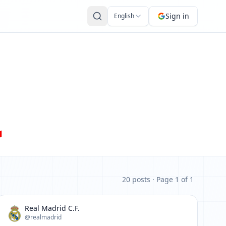
Sign in
English

20 posts
· Page 1 of 1
Real Madrid C.F.
@realmadrid