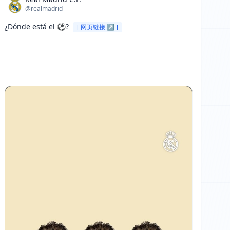
@realmadrid
¿Dónde está el ⚽? 
[ 网页链接 ↗ ]