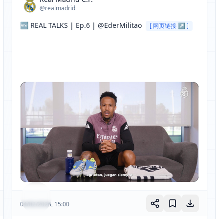
@realmadrid
🆕 REAL TALKS | Ep.6 | @EderMilitao 
[ 网页链接 ↗ ]
04/02/2026, 15:00