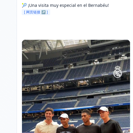
🎾 ¡Una visita muy especial en el Bernabéu! 
[ 网页链接 ↗ ]