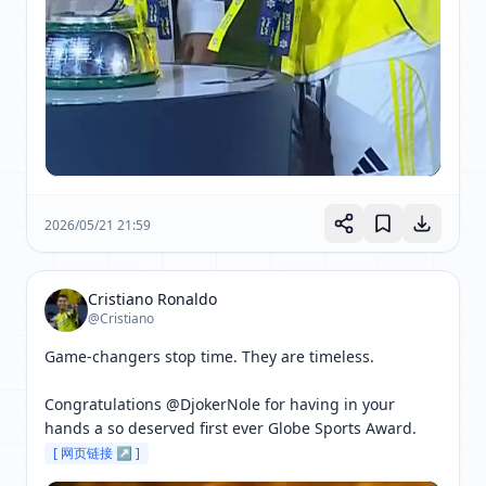
2026/05/21 21:59
Cristiano Ronaldo
@Cristiano
Game-changers stop time. They are timeless.

Congratulations @DjokerNole for having in your 
hands a so deserved first ever Globe Sports Award. 
[ 网页链接 ↗ ]