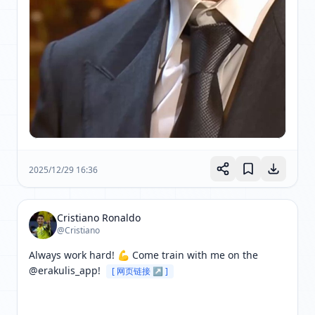
2025/12/29 16:36
Cristiano Ronaldo
@Cristiano
Always work hard! 💪 Come train with me on the 
@erakulis_app! 
[ 网页链接 ↗ ]