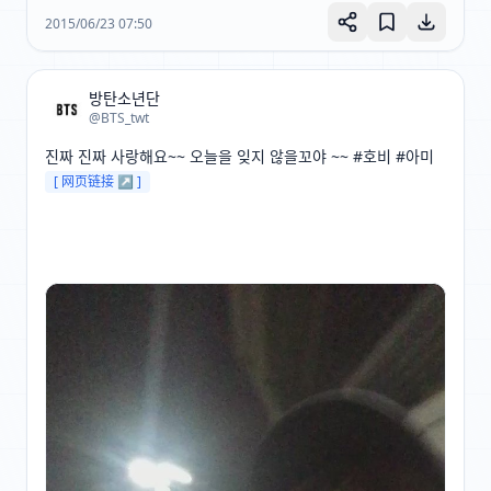
2015/06/23 07:50
방탄소년단
@BTS_twt
진짜 진짜 사랑해요~~ 오늘을 잊지 않을꼬야 ~~ #호비 #아미 
[ 网页链接 ↗ ]