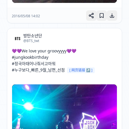
2016/05/08 14:02
방탄소년단
@BTS_twt
💜💜We love your groovyyyy💜💜

#jungkookbirthday 

#정국아태어나줘서고마워 

#누구보다_빠른_9월_남편_선점 
[ 网页链接 ↗ ]