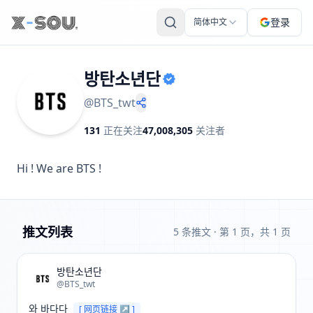
登录
简体中文
방탄소년단
@
BTS_twt
131
正在关注
47,008,305
关注者
Hi ! We are BTS !
推文列表
5 条推文
· 第 1 页，共 1 页
방탄소년단
@BTS_twt
와 바다다 
[ 网页链接 ↗ ]