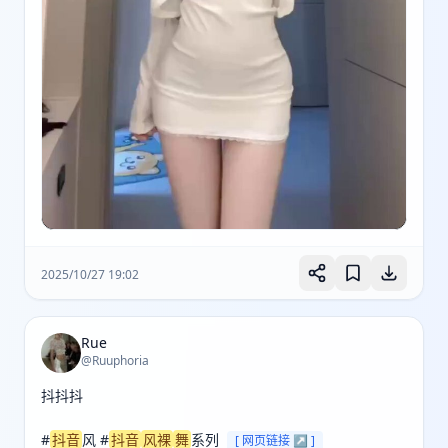
2025/10/27 19:02
Rue
@Ruuphoria
抖抖抖

#
抖音
风 #
抖音
风裸
舞
系列 
[ 网页链接 ↗ ]