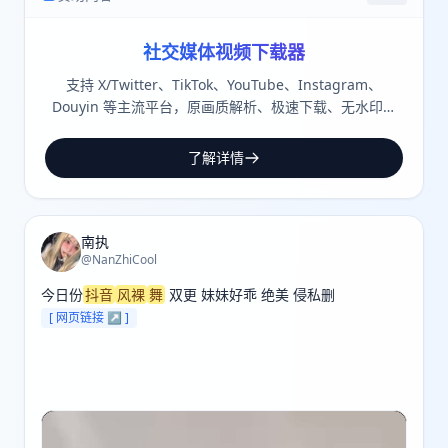
社交媒体视频下载器
支持 X/Twitter、TikTok、YouTube、Instagram、
Douyin 等主流平台，原画质解析、极速下载、无水印保
存。
了解详情
南执
@NanZhiCool
今日份
抖音
风裸
舞
 双更 妹妹好乖 绝美 侵私删 
[ 网页链接 ↗ ]