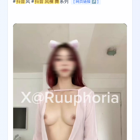
#
抖音
风 #
抖音
风裸
舞
系列 
[ 网页链接 ↗ ]