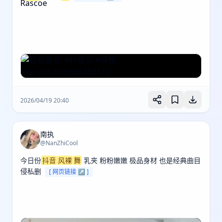
2026/04/19 20:40
南执
@NanZhiCool
今日份
抖音
风裸
舞
 乳夹 粉粉嫩嫩 极品身材 也是经典曲目 
侵私删 
[ 网页链接 ↗ ]