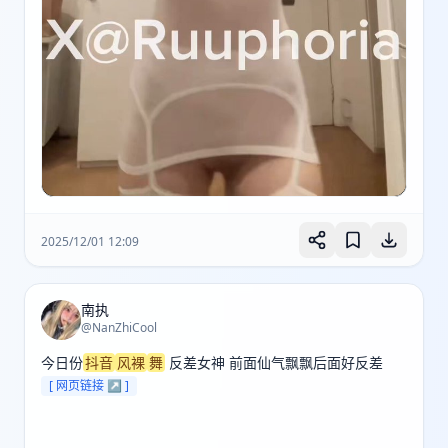
2025/12/01 12:09
南执
@NanZhiCool
今日份
抖音
风裸
舞
 反差女神 前面仙气飘飘后面好反差 
[ 网页链接 ↗ ]