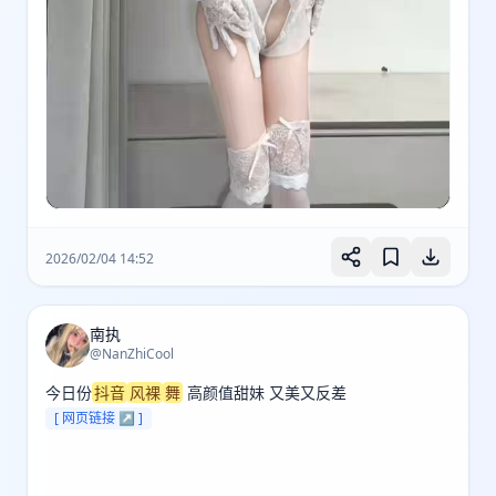
2026/02/04 14:52
南执
@NanZhiCool
今日份
抖音
风裸
舞
 高颜值甜妹 又美又反差 
[ 网页链接 ↗ ]