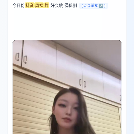
今日份
抖音
风裸
舞
 好会跳 侵私删 
[ 网页链接 ↗ ]