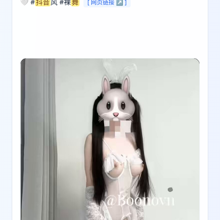
🤍 #
抖音
风 #裸
舞
[ 网页链接 ↗ ]