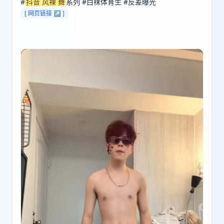
#
抖音
风裸
舞
系列 #白袜体育生 #反差曝光 
[ 网页链接 ↗ ]