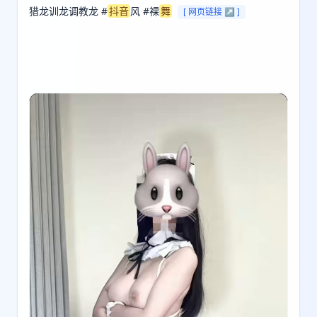
猎龙训龙调教龙 #
抖音
风 #裸
舞
[ 网页链接 ↗ ]