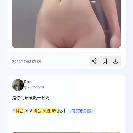
2025/12/08 05:09
Rue
@Ruuphoria
是你们最爱的一套吗

#
抖音
风 #
抖音
风裸
舞
系列 
[ 网页链接 ↗ ]