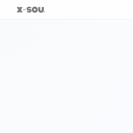
Elon Musk の投稿: Inside the ⁦@SphereVegas⁩ https://t.co/O