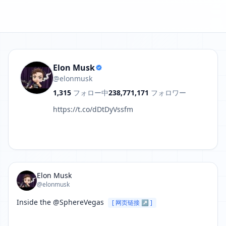
1R4BSt4aE
Elon Musk
@elonmusk
1,315
フォロー中
238,771,171
フォロワー
https://t.co/dDtDyVssfm
Elon Musk
@elonmusk
Inside the ⁦@SphereVegas⁩ 
[ 网页链接 ↗ ]