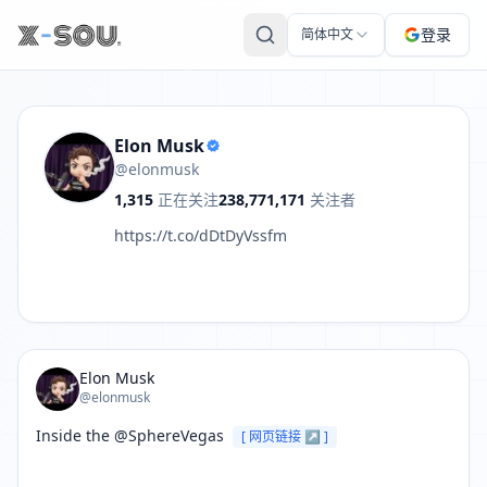
Elon Musk 的推文: Inside the ⁦@SphereVegas⁩ https://t.co/O
登录
简体中文
Elon Musk
@elonmusk
1,315
正在关注
238,771,171
关注者
https://t.co/dDtDyVssfm
Elon Musk
@elonmusk
Inside the ⁦@SphereVegas⁩ 
[ 网页链接 ↗ ]