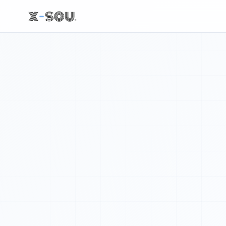
Elon Musk 的推文: https://t.co/qQiZBMHU3W