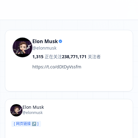
Elon Musk
@elonmusk
1,315
正在关注
238,771,171
关注者
https://t.co/dDtDyVssfm
Elon Musk
@elonmusk
[ 网页链接 ↗ ]